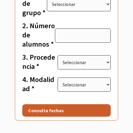
de
grupo *
2. Número
de
alumnos *
3. Procede
ncia *
4. Modalid
ad *
Consulta fechas