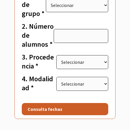
de
grupo *
2. Número
de
alumnos *
3. Procede
ncia *
4. Modalid
ad *
Consulta fechas