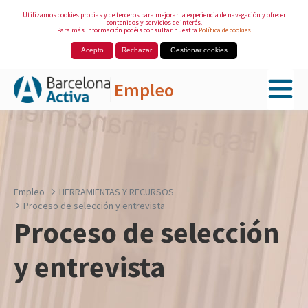
Utilizamos cookies propias y de terceros para mejorar la experiencia de navegación y ofrecer
contenidos y servicios de interés.
Para más información podéis consultar nuestra
Política de cookies
Acepto
Rechazar
Gestionar cookies
Empleo
Saltar al contenido principal
Empleo
HERRAMIENTAS Y RECURSOS
Proceso de selección y entrevista
Proceso de selección
y entrevista