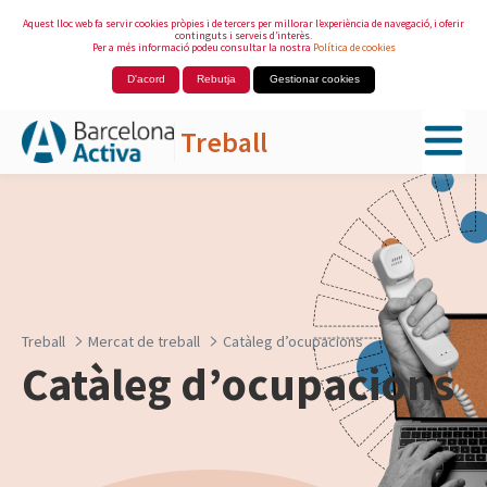
Aquest lloc web fa servir cookies pròpies i de tercers per millorar l’experiència de navegació, i oferir
continguts i serveis d’interès.
Per a més informació podeu consultar la nostra
Política de cookies
D'acord
Rebutja
Gestionar cookies
Treball
Salta al contingut principal
Treball
Mercat de treball
Catàleg d’ocupacions
Catàleg d’ocupacions