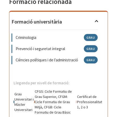
Formació relacionada
Formació universitària
Criminologia
GRAU
Prevenció i seguretat integral
GRAU
Ciències polítiques i de l’administració
GRAU
Llegenda per nivell de formació:
CFGS: Cicle Formatiu de
Grau
Grau Superior, CFGM:
Certificat de
Universitari i
Cicle Formatiu de Grau
Professionalitat
Màster
Mitjà, CFGB: Cicle
1, 2 o 3
Universitari
Formatiu de Grau Bàsic