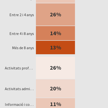
26%
Entre 2 i 4 anys
14%
Entre 4 i 8 anys
13%
Més de 8 anys
26%
Activitats professionals, científiques i tècniques
20%
Activitats administratives i serveis auxiliars
11%
Informació i comunicacions