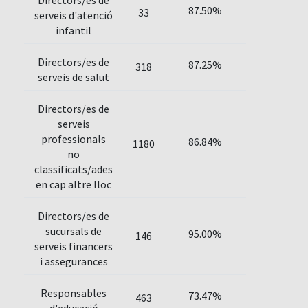
Directors/es de
87.50%
33
serveis d'atenció
infantil
Directors/es de
87.25%
318
serveis de salut
Directors/es de
serveis
professionals
86.84%
1180
no
classificats/ades
en cap altre lloc
Directors/es de
sucursals de
95.00%
146
serveis financers
i assegurances
Responsables
73.47%
463