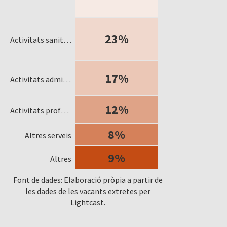
23%
Activitats sanitàries i de serveis socials
17%
Activitats administratives i serveis auxiliars
12%
Activitats professionals, científiques i tècniques
8%
Altres serveis
9%
Altres
Font de dades: Elaboració pròpia a partir de
les dades de les vacants extretes per
Lightcast.