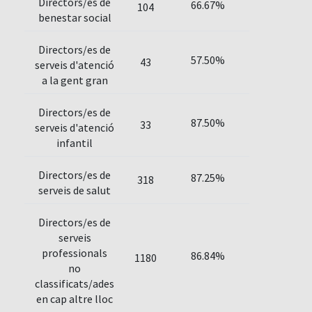
Directors/es de
66.67%
104
benestar social
Directors/es de
57.50%
43
serveis d'atenció
a la gent gran
Directors/es de
87.50%
33
serveis d'atenció
infantil
Directors/es de
87.25%
318
serveis de salut
Directors/es de
serveis
professionals
86.84%
1180
no
classificats/ades
en cap altre lloc