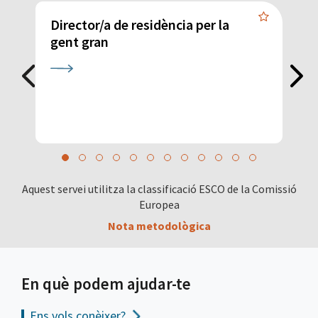
Director/a de residència per la
G
gent gran
Aquest servei utilitza la classificació ESCO de la Comissió
Europea
Nota metodològica
En què podem ajudar-te
Ens vols
conèixer?