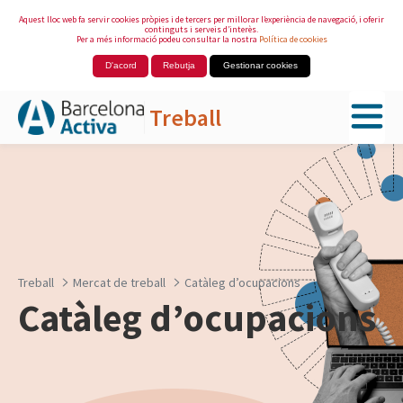
Aquest lloc web fa servir cookies pròpies i de tercers per millorar l’experiència de navegació, i oferir
continguts i serveis d’interès.
Per a més informació podeu consultar la nostra
Política de cookies
D'acord
Rebutja
Gestionar cookies
Treball
Salta al contingut principal
Treball
Mercat de treball
Catàleg d’ocupacions
Catàleg d’ocupacions