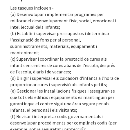
Les tasques inclouen -
(a) Desenvolupar i implementar programes per
millorar el desenvolupament físic, social, emocional i
intel·lectual dels infants;
(b) Establir i supervisar pressupostos i determinar
l'assignació de fons per al personal,
subministraments, materials, equipament i
manteniment;
(c) Supervisar i coordinar la prestació de cures als
infants en centres de cures abans de l'escola, després
de l'escola, diaris i de vacances;
(d) Dirigir i supervisar els cuidadors d'infants a l'hora de
proporcionar cures i supervisió als infants petits;
(e) Gestionar les instal·lacions físiques i assegurar-se
que tots els edificis i equipaments es mantinguin per
garantir que el centre sigui una àrea segura per als
infants, el personal i els visitants;
(f) Revisar i interpretar codis governamentals i
desenvolupar procediments per complir els codis (per
exemple, sobre seguretat i protecció);