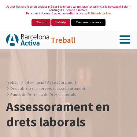
Aquest lloc web fa servir cookies pròpies i de tercers per millorar l’experiència de navegació, i oferir
continguts i serveis d’interès.
Per a més informació podeu consultar la nostra
Política de cookies
D'acord
Rebutja
Gestionar cookies
Treball
Salta al contingut principal
Treball
Informació I Assessorament
Descobreix els serveis d'assessorament
Punts de Defensa de Drets Laborals
Assessorament en
drets laborals