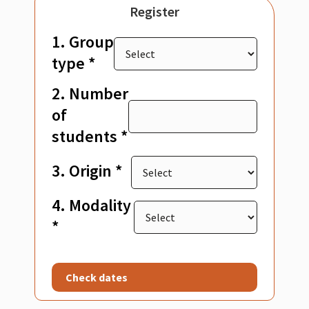
Register
1. Group
type *
2. Number
of
students *
3. Origin *
4. Modality
*
Check dates