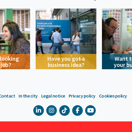
 looking
Have you got a
Want t
 job?
business idea?
your b
Contact
In the city
Legal notice
Privacy policy
Cookies policy