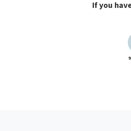
If you hav
9