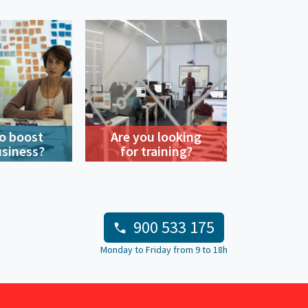
o boost
Are you looking
usiness?
for training?
900 533 175
Monday to Friday from 9 to 18h