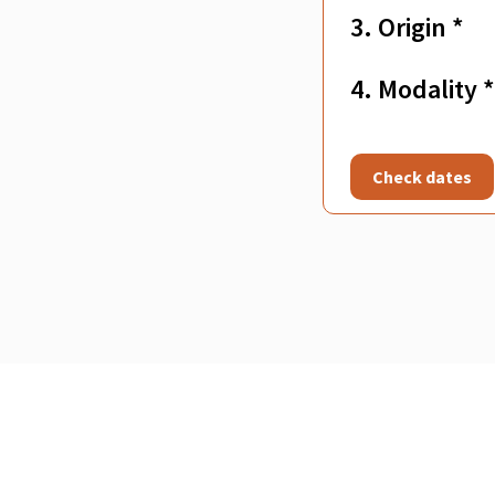
3. Origin *
4. Modality *
Check dates