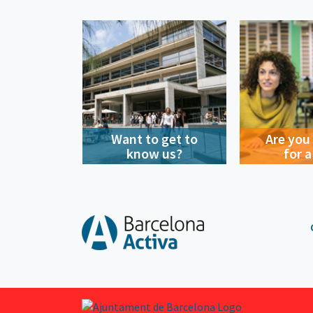
Want to get to
Are you
know us?
for a