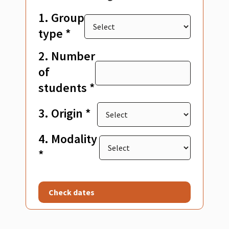
1. Group
type *
2. Number
of
students *
3. Origin *
4. Modality
*
Check dates