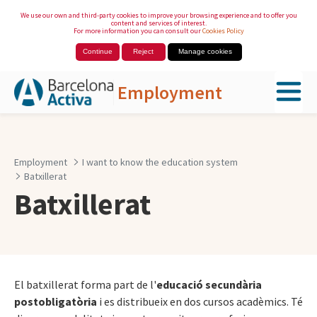
We use our own and third-party cookies to improve your browsing experience and to offer you
content and services of interest.
For more information you can consult our
Cookies Policy
Continue
Reject
Manage cookies
Employment
Skip to Main Content
Employment
I want to know the education system
Batxillerat
Batxillerat
El batxillerat forma part de l'
educació secundària
postobligatòria
i es distribueix en dos cursos acadèmics. Té