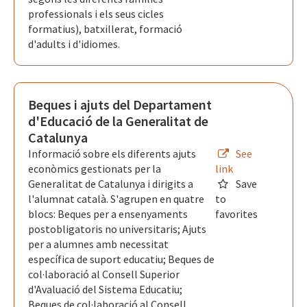
professionals i els seus cicles
formatius), batxillerat, formació
d'adults i d'idiomes.
Beques i ajuts del Departament
d'Educació de la Generalitat de
Catalunya
Informació sobre els diferents ajuts
See
econòmics gestionats per la
link
Generalitat de Catalunya i dirigits a
Save
l'alumnat català. S'agrupen en quatre
to
blocs: Beques per a ensenyaments
favorites
postobligatoris no universitaris; Ajuts
per a alumnes amb necessitat
específica de suport educatiu; Beques de
col·laboració al Consell Superior
d'Avaluació del Sistema Educatiu;
Beques de col·laboració al Consell