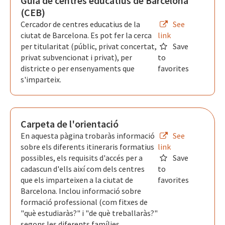
Guia de centres educatius de Barcelona
(CEB)
Cercador de centres educatius de la
See
ciutat de Barcelona. Es pot fer la cerca
link
per titularitat (públic, privat concertat,
Save
privat subvencionat i privat), per
to
districte o per ensenyaments que
favorites
s'imparteix.
Carpeta de l'orientació
En aquesta pàgina trobaràs informació
See
sobre els diferents itineraris formatius
link
possibles, els requisits d'accés per a
Save
cadascun d'ells així com dels centres
to
que els imparteixen a la ciutat de
favorites
Barcelona. Inclou informació sobre
formació professional (com fitxes de
"què estudiaràs?" i "de què treballaràs?"
segons les diferents famílies