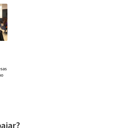
esas
mo
ajar?