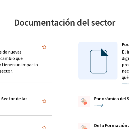
Documentación del sector
Foc
s de nuevas
El 
ercambio que
dig
 y tienen un impacto
pro
sector.
nec
qué
 Sector de las
Panorámica del Se
De la Formación 