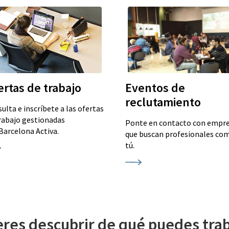
ertas de trabajo
Eventos de
reclutamiento
ulta e inscríbete a las ofertas
rabajo gestionadas
Ponte en contacto con empr
Barcelona Activa.
que buscan profesionales co
tú.
eres descubrir de qué puedes trab