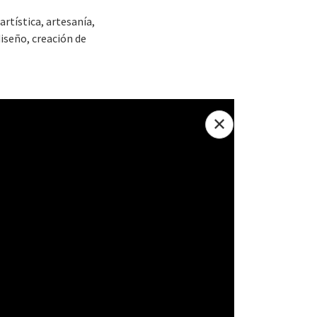
rtística, artesanía,
iseño, creación de
✕