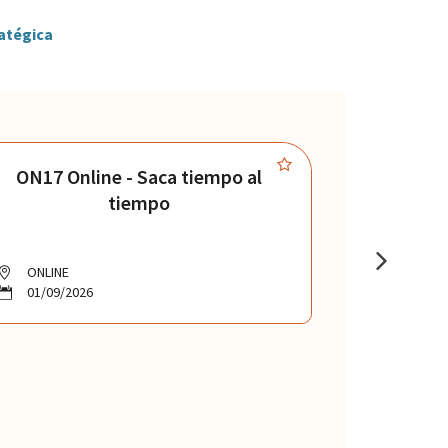
ratégica
ON17 Online - Saca tiempo al
ON18 
tiempo
ONLINE
ONLINE
01/09/2026
01/09/20