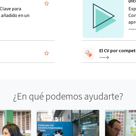
Dic
Clave para
Exp
r añadido en un
Com
apr
El CV por compet
¿En qué podemos ayudarte?