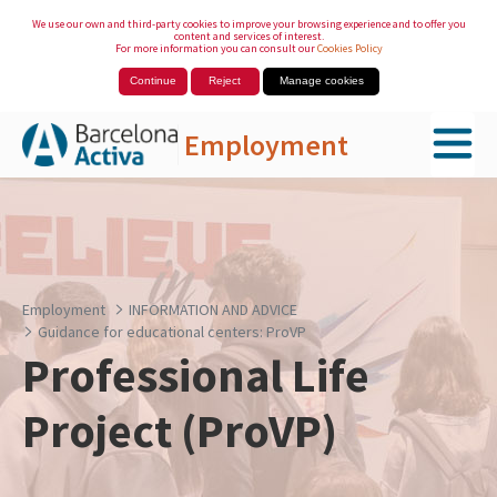
We use our own and third-party cookies to improve your browsing experience and to offer you
content and services of interest.
For more information you can consult our
Cookies Policy
Continue
Reject
Manage cookies
Employment
Skip to Main Content
Employment
INFORMATION AND ADVICE
Guidance for educational centers: ProVP
Professional Life
Project (ProVP)